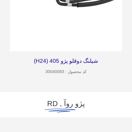
شیلنگ دوقلو پژو 405 (H24)
کد محصول : 30040083
پژو
روآ , RD