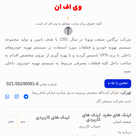
وی اف ان
کلیه حقوق برای سایت متعلق به وی اف ان است.
شرکت پرگاس صنعت ویونا در سال 1391 با هدف تامین و تولید مجموعه
سیستم تهویه خودرو و قطعات مورد استفاده در سیستم تهویه خودروهای
داخلی با برند VFN تاسیس گردید و با بهره گیری از نیروی متخصص اقدام به
ساخت داخل کلیه قطعات مصرفی مربوط به سیستم تهویه خودروی داخلی
نمود .
تماس با ما
6-55246091-021
شماره تماس
تهران،
خیابان آیت‌الله سعیدی نرسیده به پل‌ شاتره خیابان امام رضا
جنب شرکت سینجر گاز
لینک های مفید
لینک های
لینک های کاربردی
کاربردی
صفحه اصلی
حساب کاربری
درباره ما