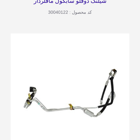
شیلنگ دوقلو سابکول مافلردار
کد محصول : 30040122