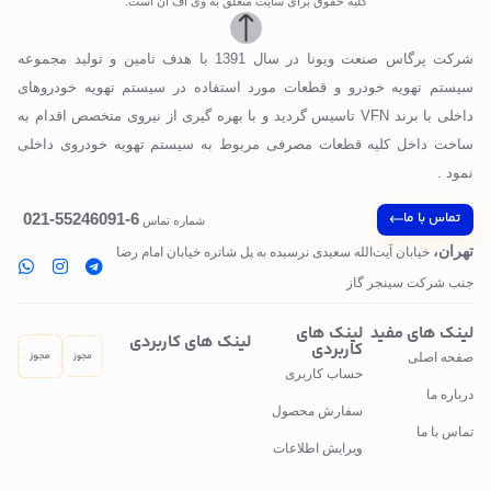
کلیه حقوق برای سایت متعلق به وی اف ان است.
شرکت پرگاس صنعت ویونا در سال 1391 با هدف تامین و تولید مجموعه
سیستم تهویه خودرو و قطعات مورد استفاده در سیستم تهویه خودروهای
داخلی با برند VFN تاسیس گردید و با بهره گیری از نیروی متخصص اقدام به
ساخت داخل کلیه قطعات مصرفی مربوط به سیستم تهویه خودروی داخلی
نمود .
تماس با ما
6-55246091-021
شماره تماس
تهران،
خیابان آیت‌الله سعیدی نرسیده به پل‌ شاتره خیابان امام رضا
جنب شرکت سینجر گاز
لینک های مفید
لینک های
لینک های کاربردی
کاربردی
صفحه اصلی
حساب کاربری
درباره ما
سفارش محصول
تماس با ما
ویرایش اطلاعات