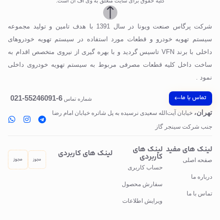
کلیه حقوق برای سایت متعلق به وی اف ان است.
شرکت پرگاس صنعت ویونا در سال 1391 با هدف تامین و تولید مجموعه
سیستم تهویه خودرو و قطعات مورد استفاده در سیستم تهویه خودروهای
داخلی با برند VFN تاسیس گردید و با بهره گیری از نیروی متخصص اقدام به
ساخت داخل کلیه قطعات مصرفی مربوط به سیستم تهویه خودروی داخلی
نمود .
تماس با ما
6-55246091-021
شماره تماس
تهران،
خیابان آیت‌الله سعیدی نرسیده به پل‌ شاتره خیابان امام رضا
جنب شرکت سینجر گاز
لینک های مفید
لینک های
لینک های کاربردی
کاربردی
صفحه اصلی
حساب کاربری
درباره ما
سفارش محصول
تماس با ما
ویرایش اطلاعات