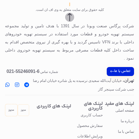
کلیه حقوق برای سایت متعلق به وی اف ان است.
شرکت پرگاس صنعت ویونا در سال 1391 با هدف تامین و تولید مجموعه
سیستم تهویه خودرو و قطعات مورد استفاده در سیستم تهویه خودروهای
داخلی با برند VFN تاسیس گردید و با بهره گیری از نیروی متخصص اقدام به
ساخت داخل کلیه قطعات مصرفی مربوط به سیستم تهویه خودروی داخلی
نمود .
تماس با ما
6-55246091-021
شماره تماس
تهران،
خیابان آیت‌الله سعیدی نرسیده به پل‌ شاتره خیابان امام رضا
جنب شرکت سینجر گاز
لینک های مفید
لینک های
لینک های کاربردی
کاربردی
صفحه اصلی
حساب کاربری
درباره ما
سفارش محصول
تماس با ما
ویرایش اطلاعات