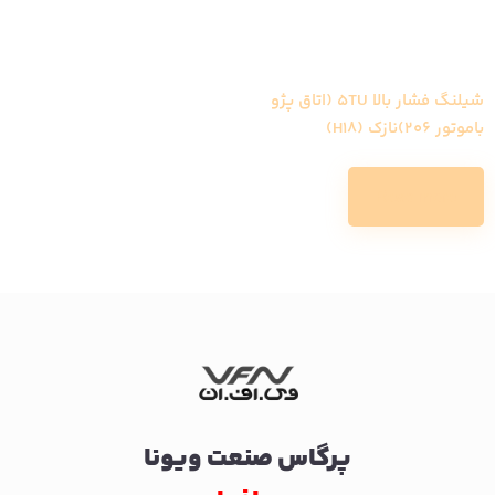
شیلنگ فشار بالا 5TU (اتاق پژو
باموتور 206)نازک (H18)
Read more
پرگاس صنعت ویونا