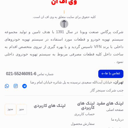
وی اف ان
کلیه حقوق برای سایت متعلق به وی اف ان است.
شرکت پرگاس صنعت ویونا در سال 1391 با هدف تامین و تولید مجموعه
سیستم تهویه خودرو و قطعات مورد استفاده در سیستم تهویه خودروهای
داخلی با برند VFN تاسیس گردید و با بهره گیری از نیروی متخصص اقدام به
ساخت داخل کلیه قطعات مصرفی مربوط به سیستم تهویه خودروی داخلی
نمود .
تماس با ما
6-55246091-021
شماره تماس
تهران،
خیابان آیت‌الله سعیدی نرسیده به پل‌ شاتره خیابان امام رضا
جنب شرکت سینجر گاز
لینک های مفید
لینک های
لینک های کاربردی
کاربردی
صفحه اصلی
حساب کاربری
درباره ما
سفارش محصول