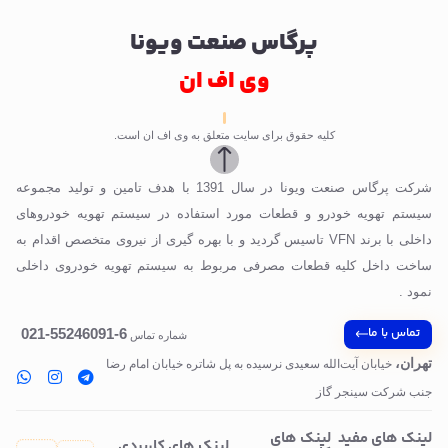
پرگاس صنعت ویونا
وی اف ان
کلیه حقوق برای سایت متعلق به وی اف ان است.
شرکت پرگاس صنعت ویونا در سال 1391 با هدف تامین و تولید مجموعه
سیستم تهویه خودرو و قطعات مورد استفاده در سیستم تهویه خودروهای
داخلی با برند VFN تاسیس گردید و با بهره گیری از نیروی متخصص اقدام به
ساخت داخل کلیه قطعات مصرفی مربوط به سیستم تهویه خودروی داخلی
نمود .
تماس با ما
6-55246091-021
شماره تماس
تهران،
خیابان آیت‌الله سعیدی نرسیده به پل‌ شاتره خیابان امام رضا
جنب شرکت سینجر گاز
لینک های مفید
لینک های
لینک های کاربردی