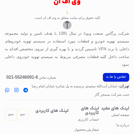
وی اف ان
کلیه حقوق برای سایت متعلق به وی اف ان است.
شرکت پرگاس صنعت ویونا در سال 1391 با هدف تامین و تولید مجموعه
سیستم تهویه خودرو و قطعات مورد استفاده در سیستم تهویه خودروهای
داخلی با برند VFN تاسیس گردید و با بهره گیری از نیروی متخصص اقدام به
ساخت داخل کلیه قطعات مصرفی مربوط به سیستم تهویه خودروی داخلی
نمود .
تماس با ما
6-55246091-021
شماره تماس
تهران،
خیابان آیت‌الله سعیدی نرسیده به پل‌ شاتره خیابان امام رضا
جنب شرکت سینجر گاز
لینک های مفید
لینک های
لینک های کاربردی
کاربردی
صفحه اصلی
حساب کاربری
درباره ما
سفارش محصول