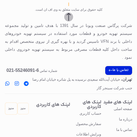
کلیه حقوق برای سایت متعلق به وی اف ان است.
شرکت پرگاس صنعت ویونا در سال 1391 با هدف تامین و تولید مجموعه
سیستم تهویه خودرو و قطعات مورد استفاده در سیستم تهویه خودروهای
داخلی با برند VFN تاسیس گردید و با بهره گیری از نیروی متخصص اقدام به
ساخت داخل کلیه قطعات مصرفی مربوط به سیستم تهویه خودروی داخلی
نمود .
تماس با ما
6-55246091-021
شماره تماس
تهران،
خیابان آیت‌الله سعیدی نرسیده به پل‌ شاتره خیابان امام رضا
جنب شرکت سینجر گاز
لینک های مفید
لینک های
لینک های کاربردی
کاربردی
صفحه اصلی
حساب کاربری
درباره ما
سفارش محصول
تماس با ما
ویرایش اطلاعات