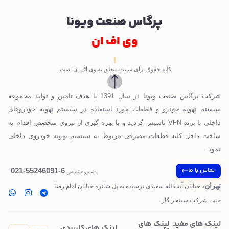
پرگاس صنعت ویونا
وی اف ان
کلیه حقوق برای سایت متعلق به وی اف ان است.
شرکت پرگاس صنعت ویونا در سال 1391 با هدف تامین و تولید مجموعه
سیستم تهویه خودرو و قطعات مورد استفاده در سیستم تهویه خودروهای
داخلی با برند VFN تاسیس گردید و با بهره گیری از نیروی متخصص اقدام به
ساخت داخل کلیه قطعات مصرفی مربوط به سیستم تهویه خودروی داخلی
نمود .
تماس با ما
6-55246091-021
شماره تماس
تهران،
خیابان آیت‌الله سعیدی نرسیده به پل‌ شاتره خیابان امام رضا
جنب شرکت سینجر گاز
لینک های مفید
لینک های
لینک های کاربردی