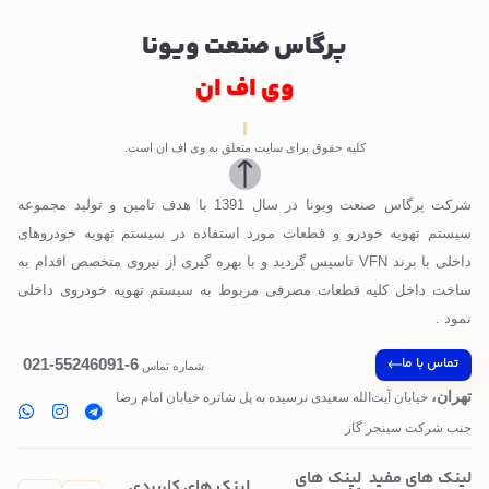
پرگاس صنعت ویونا
وی اف ان
کلیه حقوق برای سایت متعلق به وی اف ان است.
شرکت پرگاس صنعت ویونا در سال 1391 با هدف تامین و تولید مجموعه
سیستم تهویه خودرو و قطعات مورد استفاده در سیستم تهویه خودروهای
داخلی با برند VFN تاسیس گردید و با بهره گیری از نیروی متخصص اقدام به
ساخت داخل کلیه قطعات مصرفی مربوط به سیستم تهویه خودروی داخلی
نمود .
تماس با ما
6-55246091-021
شماره تماس
تهران،
خیابان آیت‌الله سعیدی نرسیده به پل‌ شاتره خیابان امام رضا
جنب شرکت سینجر گاز
لینک های مفید
لینک های
لینک های کاربردی