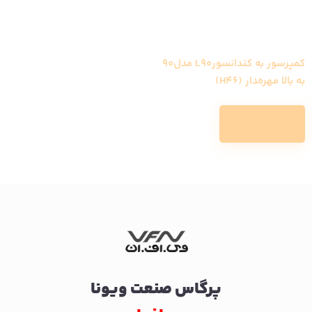
کمپرسور به کندانسورL90 مدل90
به بالا مهره‌‍دار (H46)
Read more
پرگاس صنعت ویونا