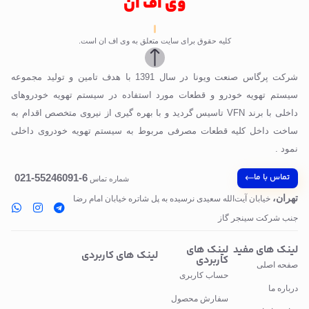
وی اف ان
کلیه حقوق برای سایت متعلق به وی اف ان است.
شرکت پرگاس صنعت ویونا در سال 1391 با هدف تامین و تولید مجموعه
سیستم تهویه خودرو و قطعات مورد استفاده در سیستم تهویه خودروهای
داخلی با برند VFN تاسیس گردید و با بهره گیری از نیروی متخصص اقدام به
ساخت داخل کلیه قطعات مصرفی مربوط به سیستم تهویه خودروی داخلی
نمود .
تماس با ما
6-55246091-021
شماره تماس
تهران،
خیابان آیت‌الله سعیدی نرسیده به پل‌ شاتره خیابان امام رضا
جنب شرکت سینجر گاز
لینک های مفید
لینک های
لینک های کاربردی
کاربردی
صفحه اصلی
حساب کاربری
درباره ما
سفارش محصول