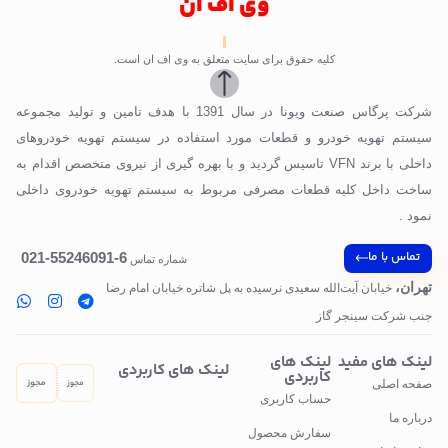
وی اف ان
کلیه حقوق برای سایت متعلق به وی اف ان است.
شرکت پرگاس صنعت ویونا در سال 1391 با هدف تامین و تولید مجموعه
سیستم تهویه خودرو و قطعات مورد استفاده در سیستم تهویه خودروهای
داخلی با برند VFN تاسیس گردید و با بهره گیری از نیروی متخصص اقدام به
ساخت داخل کلیه قطعات مصرفی مربوط به سیستم تهویه خودروی داخلی
نمود .
تماس با ما
6-55246091-021
شماره تماس
تهران،
خیابان آیت‌الله سعیدی نرسیده به پل‌ شاتره خیابان امام رضا
جنب شرکت سینجر گاز
لینک های مفید
لینک های
لینک های کاربردی
کاربردی
صفحه اصلی
حساب کاربری
درباره ما
سفارش محصول