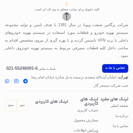
کلیه حقوق برای سایت متعلق به وی اف ان است.
شرکت پرگاس صنعت ویونا در سال 1391 با هدف تامین و تولید مجموعه
سیستم تهویه خودرو و قطعات مورد استفاده در سیستم تهویه خودروهای
داخلی با برند VFN تاسیس گردید و با بهره گیری از نیروی متخصص اقدام به
ساخت داخل کلیه قطعات مصرفی مربوط به سیستم تهویه خودروی داخلی
نمود .
تماس با ما
6-55246091-021
شماره تماس
تهران،
خیابان آیت‌الله سعیدی نرسیده به پل‌ شاتره خیابان امام رضا
جنب شرکت سینجر گاز
لینک های مفید
لینک های
لینک های کاربردی
کاربردی
صفحه اصلی
حساب کاربری
درباره ما
سفارش محصول
تماس با ما
ویرایش اطلاعات