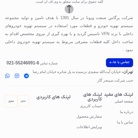
کلیه حقوق برای سایت متعلق به وی اف ان است.
شرکت پرگاس صنعت ویونا در سال 1391 با هدف تامین و تولید مجموعه
سیستم تهویه خودرو و قطعات مورد استفاده در سیستم تهویه خودروهای
داخلی با برند VFN تاسیس گردید و با بهره گیری از نیروی متخصص اقدام به
ساخت داخل کلیه قطعات مصرفی مربوط به سیستم تهویه خودروی داخلی
نمود .
تماس با ما
6-55246091-021
شماره تماس
تهران،
خیابان آیت‌الله سعیدی نرسیده به پل‌ شاتره خیابان امام رضا
جنب شرکت سینجر گاز
لینک های مفید
لینک های
لینک های کاربردی
کاربردی
صفحه اصلی
حساب کاربری
درباره ما
سفارش محصول
تماس با ما
ویرایش اطلاعات