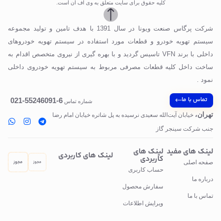
کلیه حقوق برای سایت متعلق به وی اف ان است.
شرکت پرگاس صنعت ویونا در سال 1391 با هدف تامین و تولید مجموعه
سیستم تهویه خودرو و قطعات مورد استفاده در سیستم تهویه خودروهای
داخلی با برند VFN تاسیس گردید و با بهره گیری از نیروی متخصص اقدام به
ساخت داخل کلیه قطعات مصرفی مربوط به سیستم تهویه خودروی داخلی
نمود .
تماس با ما
6-55246091-021
شماره تماس
تهران،
خیابان آیت‌الله سعیدی نرسیده به پل‌ شاتره خیابان امام رضا
جنب شرکت سینجر گاز
لینک های مفید
لینک های
لینک های کاربردی
کاربردی
صفحه اصلی
حساب کاربری
درباره ما
سفارش محصول
تماس با ما
ویرایش اطلاعات