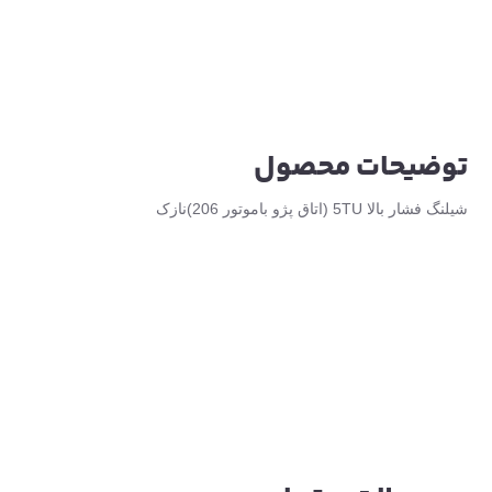
توضیحات محصول
شیلنگ فشار بالا 5TU (اتاق پژو باموتور 206)نازک