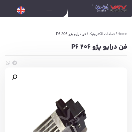
Home
/
قطعات الکترونیک
/ فن درایو پژو 206 P6
فن درایو پژو 206 P6