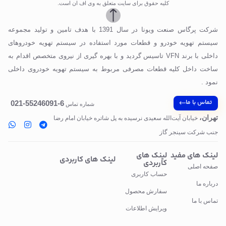
کلیه حقوق برای سایت متعلق به وی اف ان است.
شرکت پرگاس صنعت ویونا در سال 1391 با هدف تامین و تولید مجموعه
سیستم تهویه خودرو و قطعات مورد استفاده در سیستم تهویه خودروهای
داخلی با برند VFN تاسیس گردید و با بهره گیری از نیروی متخصص اقدام به
ساخت داخل کلیه قطعات مصرفی مربوط به سیستم تهویه خودروی داخلی
نمود .
تماس با ما
6-55246091-021
شماره تماس
تهران،
خیابان آیت‌الله سعیدی نرسیده به پل‌ شاتره خیابان امام رضا
جنب شرکت سینجر گاز
لینک های مفید
لینک های
لینک های کاربردی
کاربردی
صفحه اصلی
حساب کاربری
درباره ما
سفارش محصول
تماس با ما
ویرایش اطلاعات