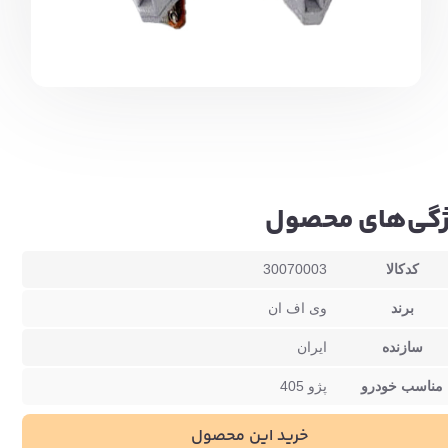
گی‌های محصول
کدکالا
30070003
برند
وی اف ان
سازنده
ایران
مناسب خودرو
پژو 405
خرید این محصول