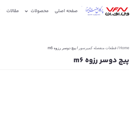
صفحه اصلی
محصولات
مقالات
گ
Home
/
قطعات منفصله کمپرسور
/ پیچ دوسر رزوه m6
پیچ دوسر رزوه m6