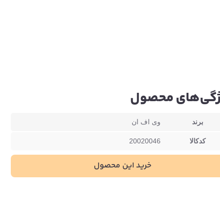
گی‌های محصول
برند
وی اف ان
کدکالا
20020046
خرید این محصول