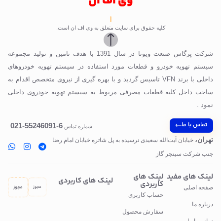
وی اف ان
کلیه حقوق برای سایت متعلق به وی اف ان است.
شرکت پرگاس صنعت ویونا در سال 1391 با هدف تامین و تولید مجموعه
سیستم تهویه خودرو و قطعات مورد استفاده در سیستم تهویه خودروهای
داخلی با برند VFN تاسیس گردید و با بهره گیری از نیروی متخصص اقدام به
ساخت داخل کلیه قطعات مصرفی مربوط به سیستم تهویه خودروی داخلی
نمود .
تماس با ما
6-55246091-021
شماره تماس
تهران،
خیابان آیت‌الله سعیدی نرسیده به پل‌ شاتره خیابان امام رضا
جنب شرکت سینجر گاز
لینک های مفید
لینک های
لینک های کاربردی
کاربردی
صفحه اصلی
حساب کاربری
درباره ما
سفارش محصول