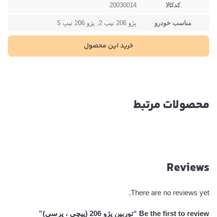
کدکالا
20030014
مناسب خودرو
پژو 206 تیپ 2, پژو 206 تیپ 5
خرید این محصول
محصولات مرتبط
Reviews
There are no reviews yet.
Be the first to review “توربین پژو 206 (پیچی ، پرسی)”