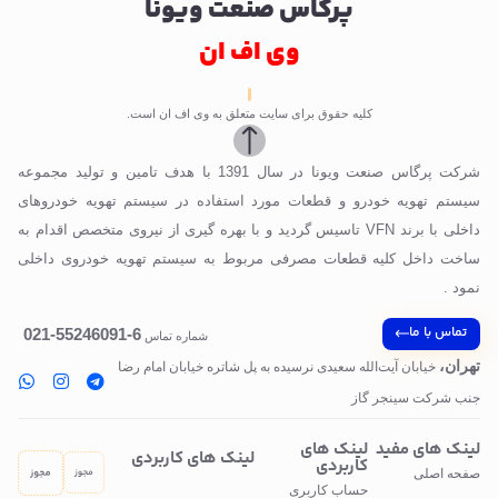
پرگاس صنعت ویونا
وی اف ان
کلیه حقوق برای سایت متعلق به وی اف ان است.
شرکت پرگاس صنعت ویونا در سال 1391 با هدف تامین و تولید مجموعه
سیستم تهویه خودرو و قطعات مورد استفاده در سیستم تهویه خودروهای
داخلی با برند VFN تاسیس گردید و با بهره گیری از نیروی متخصص اقدام به
ساخت داخل کلیه قطعات مصرفی مربوط به سیستم تهویه خودروی داخلی
نمود .
تماس با ما
6-55246091-021
شماره تماس
تهران،
خیابان آیت‌الله سعیدی نرسیده به پل‌ شاتره خیابان امام رضا
جنب شرکت سینجر گاز
لینک های مفید
لینک های
لینک های کاربردی
کاربردی
صفحه اصلی
حساب کاربری