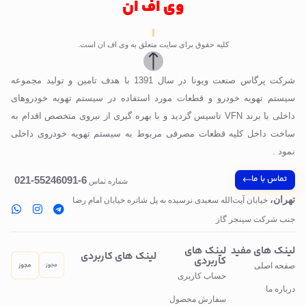
وی اف ان
کلیه حقوق برای سایت متعلق به وی اف ان است.
شرکت پرگاس صنعت ویونا در سال 1391 با هدف تامین و تولید مجموعه
سیستم تهویه خودرو و قطعات مورد استفاده در سیستم تهویه خودروهای
داخلی با برند VFN تاسیس گردید و با بهره گیری از نیروی متخصص اقدام به
ساخت داخل کلیه قطعات مصرفی مربوط به سیستم تهویه خودروی داخلی
نمود .
تماس با ما
6-55246091-021
شماره تماس
تهران،
خیابان آیت‌الله سعیدی نرسیده به پل‌ شاتره خیابان امام رضا
جنب شرکت سینجر گاز
لینک های مفید
لینک های
لینک های کاربردی
کاربردی
صفحه اصلی
حساب کاربری
درباره ما
سفارش محصول